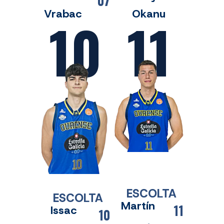
07
Vrabac
Okanu
10
11
ESCOLTA
ESCOLTA
Martín
11
Issac
10