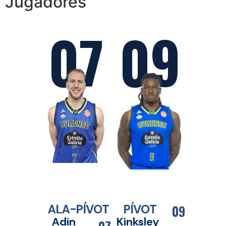
Jugadores
07
09
ALA-PÍVOT
PÍVOT
09
Adin
Kinksley