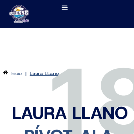
1
Inicio
Laura LLano
||
LAURA LLANO