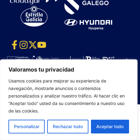
CLUB OURENSE BALONCESTO S.A.D. 2025
Valoramos tu privacidad
CONTACTO
|
MAPA WEB
|
EMPRESAS
Usamos cookies para mejorar su experiencia de
COLABORADORAS
|
ÁREA PRENSA
|
COOKIES
|
navegación, mostrarle anuncios o contenidos
POLÍTICA DE PRIVACIDAD
|
AVISO LEGAL
personalizados y analizar nuestro tráfico. Al hacer clic en
“Aceptar todo” usted da su consentimiento a nuestro uso
de las cookies.
Personalizar
Rechazar todo
Aceptar todo