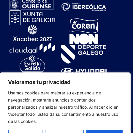
Valoramos tu privacidad
Usamos cookies para mejorar su experiencia de
navegación, mostrarle anuncios o contenidos
personalizados y analizar nuestro tráfico. Al hacer clic en
CLUB OURENSE BALONCESTO S.A.D. 2025
“Aceptar todo” usted da su consentimiento a nuestro uso
de las cookies.
CONTACTO
|
MAPA WEB
|
EMPRESAS
COLABORADORAS
|
ÁREA PRENSA
|
COOKIES
|