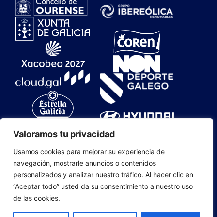
Valoramos tu privacidad
Usamos cookies para mejorar su experiencia de
navegación, mostrarle anuncios o contenidos
personalizados y analizar nuestro tráfico. Al hacer clic en
CLUB OURENSE BALONCESTO S.A.D. 2025
“Aceptar todo” usted da su consentimiento a nuestro uso
de las cookies.
CONTACTO
|
MAPA WEB
|
EMPRESAS
COLABORADORAS
|
ÁREA PRENSA
|
COOKIES
|