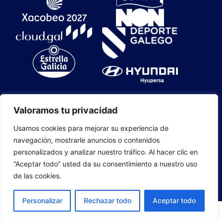
Valoramos tu privacidad
Usamos cookies para mejorar su experiencia de
navegación, mostrarle anuncios o contenidos
CLUB OURENSE BALONCESTO S.A.D. 2025
personalizados y analizar nuestro tráfico. Al hacer clic en
CONTACTO
|
MAPA WEB
|
EMPRESAS
“Aceptar todo” usted da su consentimiento a nuestro uso
COLABORADORAS
|
ÁREA PRENSA
|
COOKIES
|
de las cookies.
POLÍTICA DE PRIVACIDAD
|
AVISO LEGAL
Personalizar
Rechazar todo
Aceptar todo