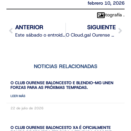
febrero 10, 2026
Fotografía .
ANTERIOR
SIGUIENTE
Este sábado o entroido comeza ás 18:00 horas no Paco Paz
O Cloud.gal Ourense cae en Cartagena tras un final de máxima tensión
NOTICIAS RELACIONADAS
O CLUB OURENSE BALONCESTO E BLENDIO-MG UNEN
FORZAS PARA AS PRÓXIMAS TEMPADAS.
LEER MÁS
22 de julio de 2026
O CLUB OURENSE BALONCESTO XA É OFICIALMENTE