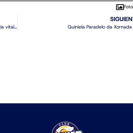
Foto
SIGUIEN
O Aircargobooking Ourense consigue unha vitoria vital que permite seguir soñando
Quiniela Paradelo da Xornada