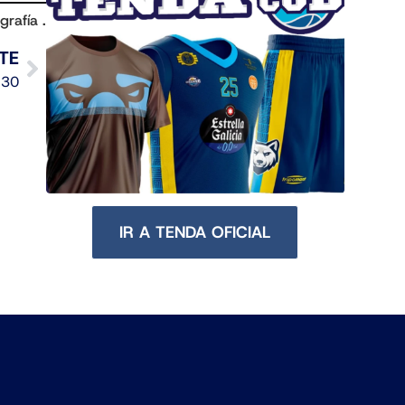
grafía .
TE
 30
IR A TENDA OFICIAL