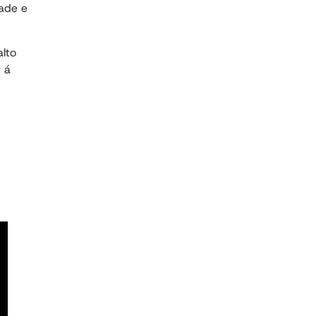
dade e
alto
r á
.