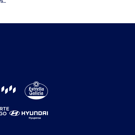
O Cloud.gal Ourense impón o seu carácter no Paco Paz e supera ao HLA Alicante