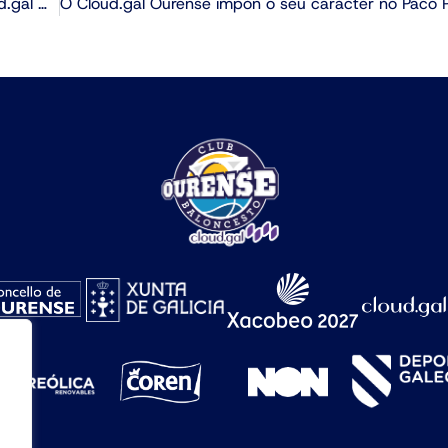
Adin Vrabac, traballo e experiencia para o Cloud.gal Ourense Baloncesto