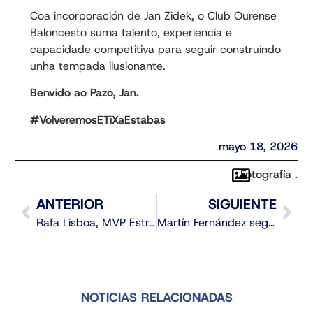
Coa incorporación de Jan Zidek, o Club Ourense
Baloncesto suma talento, experiencia e
capacidade competitiva para seguir construíndo
unha tempada ilusionante.
Benvido ao Pazo, Jan.
#VolveremosETiXaEstabas
mayo 18, 2026
Fotografía .
ANTERIOR
SIGUIENTE
Rafa Lisboa, MVP Estrella Galicia da tempada
Martín Fernández seguirá defendendo as cores do COB na tempada 2026/2027
NOTICIAS RELACIONADAS