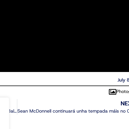
July 
Photo
NE
Sesan Russell reforza o perímetro do Club Ourense Baloncesto