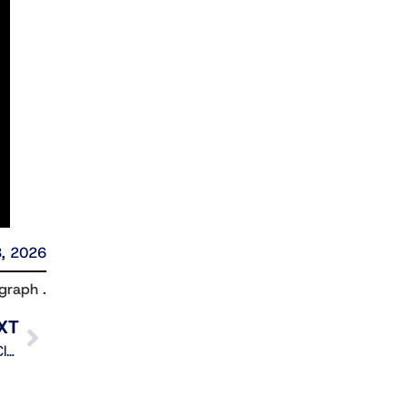
8, 2026
graph .
XT
Sean McDonnell continuará unha tempada máis no Club Ourense Baloncesto