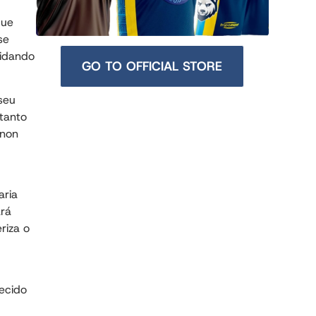
que
se
lidando
GO TO OFFICIAL STORE
seu
tanto
 non
aria
ará
riza o
ecido