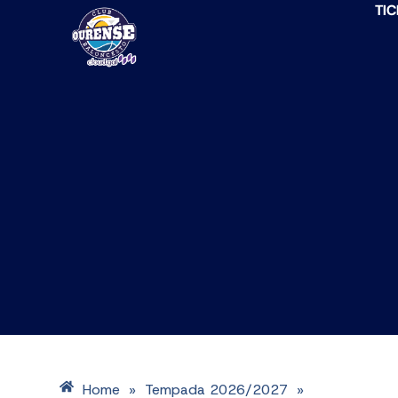
TIC
Home
Tempada 2026/2027
»
»