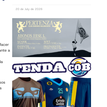
20 de July de 2026
facer
ante a
da
esos
s