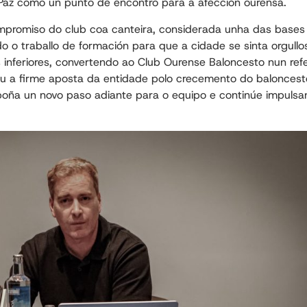
Paz como un punto de encontro para a afección ourensá.
ompromiso do club coa canteira, considerada unha das bases
do o traballo de formación para que a cidade se sinta orgullo
 inferiores, convertendo ao Club Ourense Baloncesto nun ref
u a firme aposta da entidade polo crecemento do baloncest
oña un novo paso adiante para o equipo e continúe impulsa