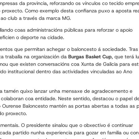
mpresas da provincia, reforzando os vínculos co tecido empre
 proxecto. Como exemplo desta confianza puxo a aposta rea
 ao club a través da marca MG.
lando coas administracións públicas para reforzar o apoio
neficien o deporte na cidade.
eventos que permitan achegar o baloncesto á sociedade. Tras
xa traballa na organización da
Burgas Basket Cup
, que terá l
mou que existen conversacións coa Xunta de Galicia para es
ldo institucional dentro das actividades vinculadas ao Ano
ira tamén quixo lanzar unha mensaxe de agradecemento e
e colaboran coa entidade. Neste sentido, destacou o papel d
b Ourense Baloncesto mantén as portas abertas a todas as 
do proxecto.
mentais. O presidente sinalou que o obxectivo é continuar
ada partido nunha experiencia para gozar en familia ou con