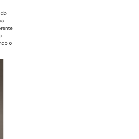
 do
sa
erente
o
ndo o