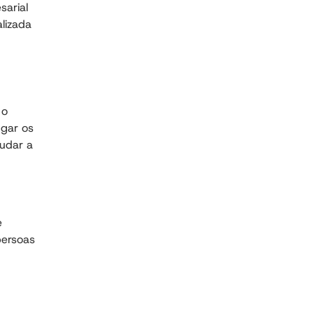
sarial
lizada
 o
ugar os
tudar a
e
persoas