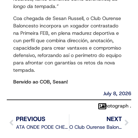
longo da tempada.”
Coa chegada de Sesan Russell, o Club Ourense
Baloncesto incorpora un xogador contrastado
na Primeira FEB, en plena madurez deportiva e
cun perfil que combina dirección, anotación,
capacidade para crear vantaxes e compromiso
defensivo, reforzando así o perímetro do equipo
para afrontar con garantías os retos da nova
tempada.
Benvido ao COB, Sesan!
July 8, 2026
Photograph .
PREVIOUS
NEXT
ATA ONDE PODE CHEGAR O COB ESTE VERÁN?
O Club Ourense Baloncesto presenta o balance da tempada e marca os obxectivos para o curso 2026/27