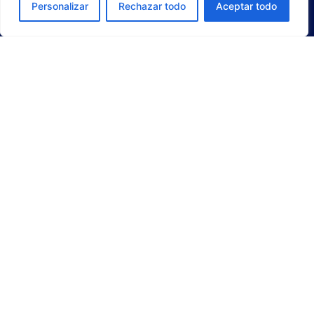
Personalizar
Rechazar todo
Aceptar todo
OURENSE BASKETBALL CLUB S.A.D. 2025
CONTACT
|
SITE MAP
|
COLLABORATING COMPANIES
|
PRESS AREA
|
COOKIES
|
PRIVACY POLICY
|
LEGAL
NOTICE