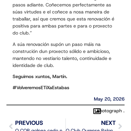
pasos adiante. Coñecemos perfectamente as
súas virtudes e el coñece a nosa maneira de
traballar, así que cremos que esta renovación é
positiva para ambas partes e para o proxecto
do club.”
A súa renovación supón un paso máis na
construción dun proxecto sólido e ambicioso,
mantendo no vestiario talento, continuidade e
identidade de club.
Seguimos xuntos, Martín.
#VolveremosETiXaEstabas
May 20, 2026
Photograph .
PREVIOUS
NEXT
O COB golpea cedo no mercado coa fichaxe de Jan Zidek
O Club Ourense Baloncesto presenta a súa campaña de abonados 2026/27: cada partido será unha experiencia única