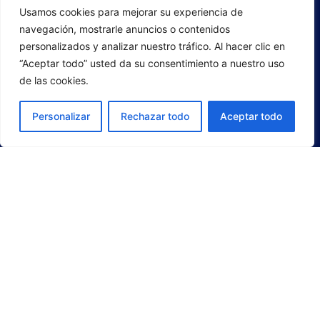
Usamos cookies para mejorar su experiencia de
navegación, mostrarle anuncios o contenidos
personalizados y analizar nuestro tráfico. Al hacer clic en
“Aceptar todo” usted da su consentimiento a nuestro uso
de las cookies.
Personalizar
Rechazar todo
Aceptar todo
OURENSE BASKETBALL CLUB S.A.D. 2025
CONTACT
|
SITE MAP
|
COLLABORATING COMPANIES
|
PRESS AREA
|
COOKIES
|
PRIVACY POLICY
|
LEGAL