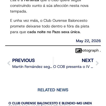
construíndo xunto á súa afección nesta nova
tempada.
E unha vez máis, o Club Ourense Baloncesto
promete deixarse todo dentro e fóra da pista
para que
cada noite no Pazo sexa única
.
May 22, 2026
Photograph .
PREVIOUS
NEXT
Martín Fernández seguirá defendendo as cores do COB na tempada 2026/2027
O COB presenta o IV Basketcamp COB-BBALL.
RELATED NEWS
O CLUB OURENSE BALONCESTO E BLENDIO-MG UNEN